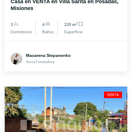
Casa en VENTA en Villa Sarita en Posadas,
Misiones
2
3
4
220 m
Dormitorios
Baños
Superficie
Macarena Stepanenko
Socia Fundadora
VENTA