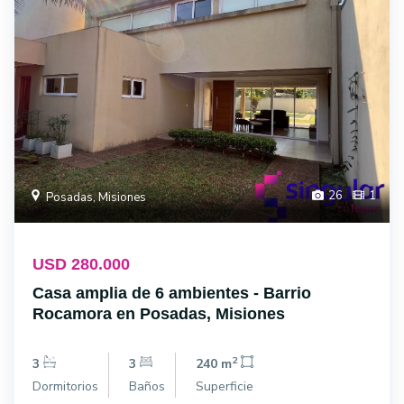
26
1
Posadas, Misiones
USD 280.000
Casa amplia de 6 ambientes - Barrio
Rocamora en Posadas, Misiones
2
3
3
240 m
Dormitorios
Baños
Superficie