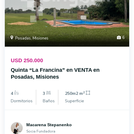
6
Posadas, Misiones
USD 250.000
Quinta “La Francina” en VENTA en
Posadas, Misiones
2
4
3
250m2 m
Dormitorios
Baños
Superficie
Macarena Stepanenko
Socia Fundadora