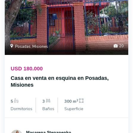
20
Posadas, Misiones
USD 180.000
Casa en venta en esquina en Posadas,
Misiones
2
5
3
300 m
Dormitorios
Baños
Superficie
Macarena Stepanenko