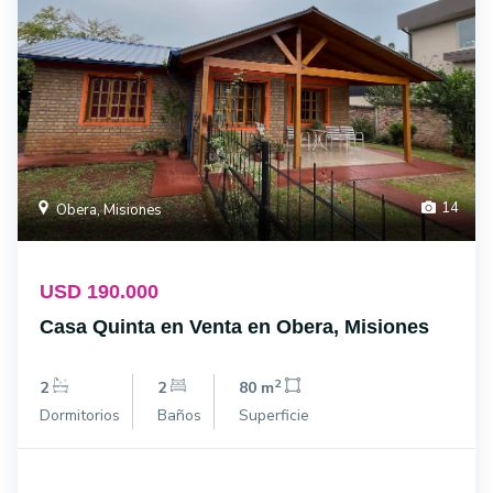
14
Obera, Misiones
USD 190.000
Casa Quinta en Venta en Obera, Misiones
2
2
2
80 m
Dormitorios
Baños
Superficie